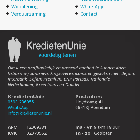
Woonlening
WhatsApp
Verduurzaming
Contact
Om u een onafhankelijk en passend aanbod te kunnen doen,
hebben wij samenwerkings­overeenkomsten gesloten met: Defam,
Interbank, Defam Premium, BNP Paribas, Nationale
Nederlanden, Greenloans en Qander.
KredietenUnie
Postadres
0598 236055
Lloydsweg 41
WhatsApp
9641KJ Veendam
info@kredietenunie.nl
AFM
ma - vr
12009331
9 t/m 18 uur
KvK
za - zo
02078562
Gesloten