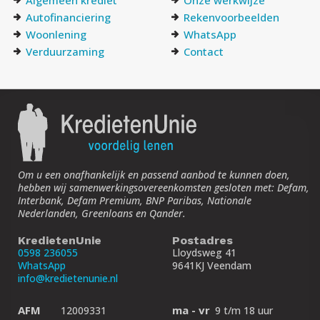
Autofinanciering
Rekenvoorbeelden
Woonlening
WhatsApp
Verduurzaming
Contact
Om u een onafhankelijk en passend aanbod te kunnen doen,
hebben wij samenwerkings­overeenkomsten gesloten met: Defam,
Interbank, Defam Premium, BNP Paribas, Nationale
Nederlanden, Greenloans en Qander.
KredietenUnie
Postadres
0598 236055
Lloydsweg 41
WhatsApp
9641KJ Veendam
info@kredietenunie.nl
AFM
ma - vr
12009331
9 t/m 18 uur