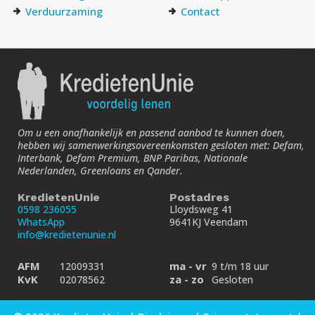
Verduurzaming
Contact
Om u een onafhankelijk en passend aanbod te kunnen doen,
hebben wij samenwerkings­overeenkomsten gesloten met: Defam,
Interbank, Defam Premium, BNP Paribas, Nationale
Nederlanden, Greenloans en Qander.
KredietenUnie
Postadres
0598 236055
Lloydsweg 41
WhatsApp
9641KJ Veendam
info@kredietenunie.nl
AFM
ma - vr
12009331
9 t/m 18 uur
KvK
za - zo
02078562
Gesloten